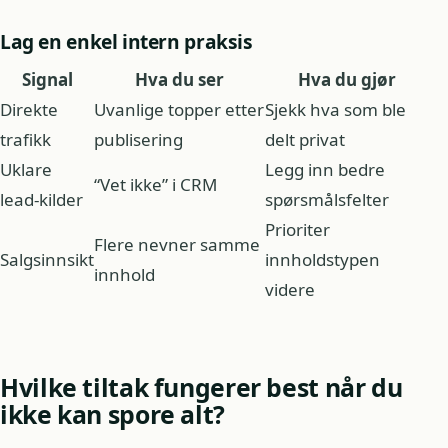
Lag en enkel intern praksis
Signal
Hva du ser
Hva du gjør
Direkte
Uvanlige topper etter
Sjekk hva som ble
trafikk
publisering
delt privat
Uklare
Legg inn bedre
“Vet ikke” i CRM
lead-kilder
spørsmålsfelter
Prioriter
Flere nevner samme
Salgsinnsikt
innholdstypen
innhold
videre
Hvilke tiltak fungerer best når du
ikke kan spore alt?