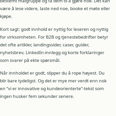
bestemt målgruppe og få dem til å gjøre noe. Det kan
være å lese videre, laste ned noe, booke et møte eller
kjøpe.
Kort sagt: godt innhold er nyttig for leseren og nyttig
for virksomheten. For B2B og tjenestebedrifter betyr
det ofte artikler, landingssider, caser, guider,
nyhetsbrev, LinkedIn-innlegg og korte forklaringer
som svarer på ekte spørsmål.
Når innholdet er godt, slipper du å rope høyest. Du
blir bare tydeligst. Og det er mye mer verdt enn nok
en “vi er innovative og kundeorienterte”-tekst som
ingen husker fem sekunder senere.