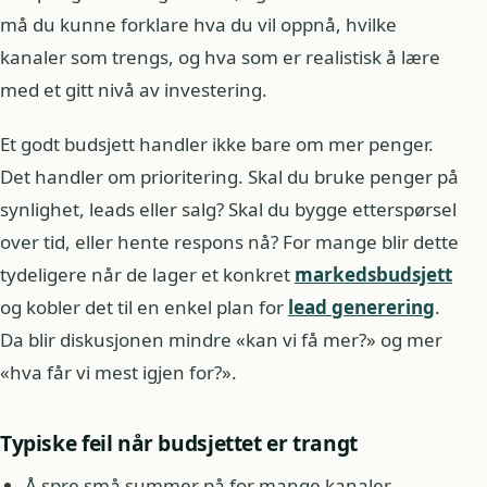
må du kunne forklare hva du vil oppnå, hvilke
kanaler som trengs, og hva som er realistisk å lære
med et gitt nivå av investering.
Et godt budsjett handler ikke bare om mer penger.
Det handler om prioritering. Skal du bruke penger på
synlighet, leads eller salg? Skal du bygge etterspørsel
over tid, eller hente respons nå? For mange blir dette
tydeligere når de lager et konkret
markedsbudsjett
og kobler det til en enkel plan for
lead generering
.
Da blir diskusjonen mindre «kan vi få mer?» og mer
«hva får vi mest igjen for?».
Typiske feil når budsjettet er trangt
Å spre små summer på for mange kanaler.