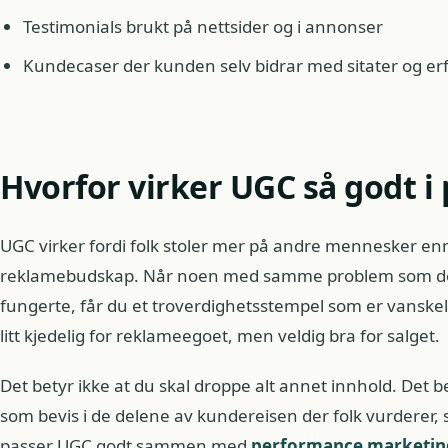
Testimonials brukt på nettsider og i annonser
Kundecaser der kunden selv bidrar med sitater og er
Hvorfor virker UGC så godt i 
UGC virker fordi folk stoler mer på andre mennesker en
reklamebudskap. Når noen med samme problem som deg
fungerte, får du et troverdighetsstempel som er vanskeli
litt kjedelig for reklameegoet, men veldig bra for salget.
Det betyr ikke at du skal droppe alt annet innhold. Det 
som bevis i de delene av kundereisen der folk vurderer,
passer UGC godt sammen med
performance marketin