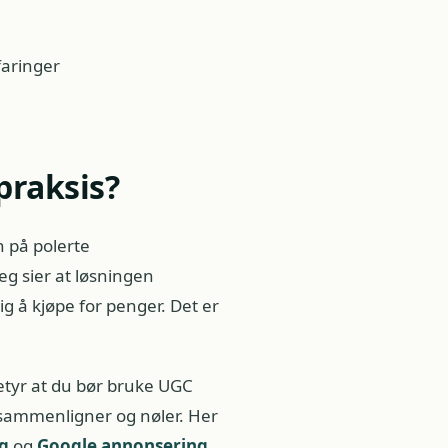
faringer
praksis?
n på polerte
 sier at løsningen
g å kjøpe for penger. Det er
betyr at du bør bruke UGC
 sammenligner og nøler. Her
g
og
Google annonsering
,