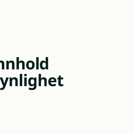
nnhold
synlighet