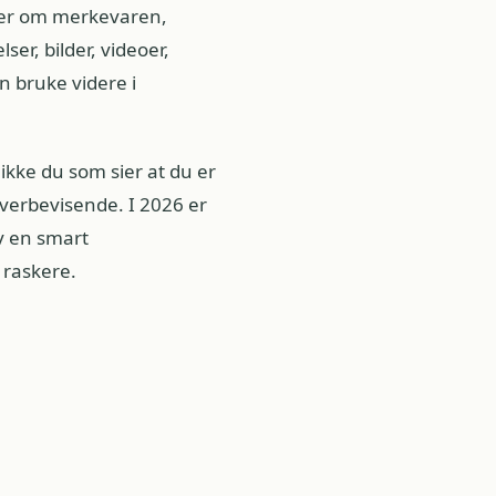
ger om merkevaren,
er, bilder, videoer,
n bruke videre i
ikke du som sier at du er
overbevisende. I 2026 er
v en smart
t raskere.