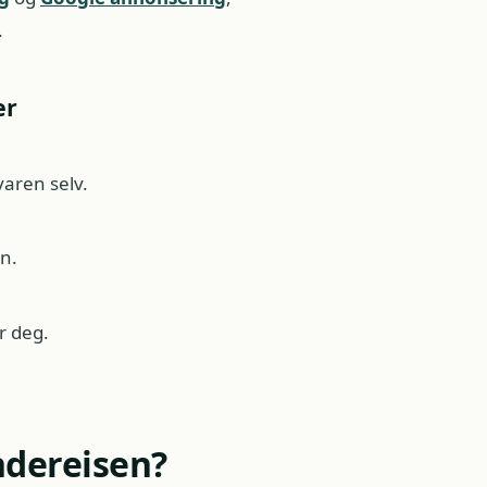
.
er
aren selv.
n.
r deg.
ndereisen?