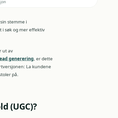
sjon
 sin stemme i
t i søk og mer effektiv
r ut av
lead generering
, er dette
ortversjonen: La kundene
stoler på.
ld (UGC)?