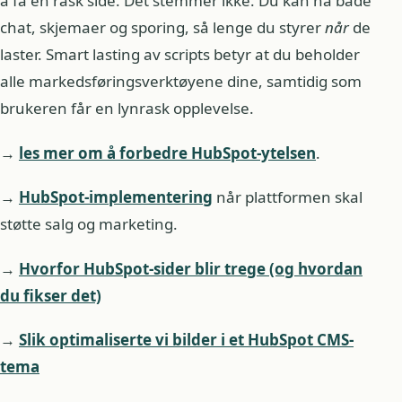
å få en rask side. Det stemmer ikke. Du kan ha både
chat, skjemaer og sporing, så lenge du styrer
når
de
laster. Smart lasting av scripts betyr at du beholder
alle markedsføringsverktøyene dine, samtidig som
brukeren får en lynrask opplevelse.
→
les mer om å forbedre HubSpot-ytelsen
.
→
HubSpot-implementering
når plattformen skal
støtte salg og marketing.
→
Hvorfor HubSpot-sider blir trege (og hvordan
du fikser det)
→
Slik optimaliserte vi bilder i et HubSpot CMS-
tema