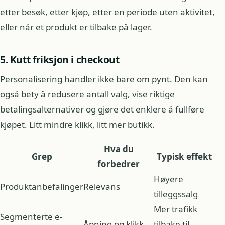
etter besøk, etter kjøp, etter en periode uten aktivitet,
eller når et produkt er tilbake på lager.
5. Kutt friksjon i checkout
Personalisering handler ikke bare om pynt. Den kan
også bety å redusere antall valg, vise riktige
betalingsalternativer og gjøre det enklere å fullføre
kjøpet. Litt mindre klikk, litt mer butikk.
Hva du
Grep
Typisk effekt
forbedrer
Høyere
Produktanbefalinger
Relevans
tilleggssalg
Mer trafikk
Segmenterte e-
Åpning og klikk
tilbake til