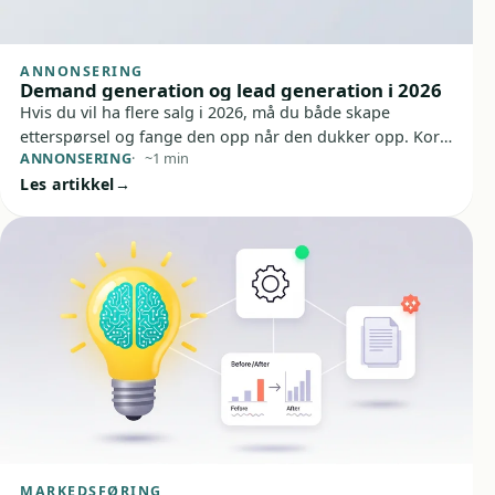
ANNONSERING
Demand generation og lead generation i 2026
Hvis du vil ha flere salg i 2026, må du både skape
etterspørsel og fange den opp når den dukker opp. Kort
ANNONSERING
~1 min
sagt: demand generation bygger tillit og synlighet, mens
Les artikkel
lead generation gjør interessen målbar og klar for
oppfølging.
MARKEDSFØRING