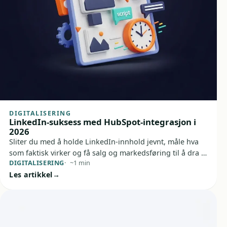
DIGITALISERING
LinkedIn-suksess med HubSpot-integrasjon i
2026
Sliter du med å holde LinkedIn-innhold jevnt, måle hva
som faktisk virker og få salg og markedsføring til å dra i
DIGITALISERING
~1 min
samme retning? Da er HubSpot-integrasjon med
Les artikkel
LinkedIn et smart trekk. Du får bedre oversikt over
publisering, innsikt og oppfølging – uten å hoppe
mellom fem faner og en halvtom kaffe.