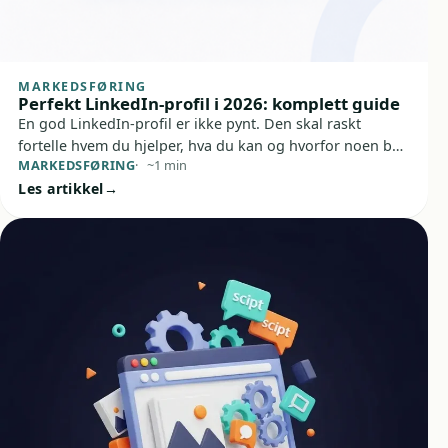
MARKEDSFØRING
Perfekt LinkedIn-profil i 2026: komplett guide
En god LinkedIn-profil er ikke pynt. Den skal raskt
fortelle hvem du hjelper, hva du kan og hvorfor noen bør
MARKEDSFØRING
~1 min
ta kontakt. Hvis profilen din i dag mest ser ut som en
Les artikkel
digital CV, er du ikke alene — og det er heldigvis lett å
fikse.