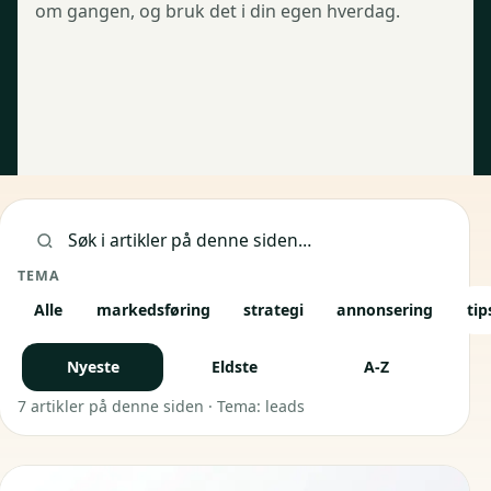
om gangen, og bruk det i din egen hverdag.
Siste bloggposter
Søk i artikler
TEMA
Alle
markedsføring
strategi
annonsering
tip
Nyeste
Eldste
A-Z
7 artikler på denne siden · Tema: leads