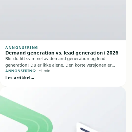
ANNONSERING
Demand generation vs. lead generation i 2026
Blir du litt svimmel av demand generation og lead
generation? Du er ikke alene. Den korte versjonen er
ANNONSERING
~1 min
enkel: Demand generation bygger interesse og tillit før
Les artikkel
folk er klare, mens lead generation fanger opp
interessen når den er der.