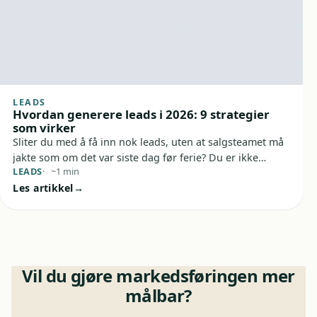
LEADS
Hvordan generere leads i 2026: 9 strategier
som virker
Sliter du med å få inn nok leads, uten at salgsteamet må
jakte som om det var siste dag før ferie? Du er ikke
LEADS
~1 min
alene. Denne guiden viser deg hvordan du genererer
Les artikkel
leads i 2026 med praktiske grep som faktisk bygger en
jevn strøm av relevante kontakter.
Vil du gjøre markedsføringen mer
målbar?