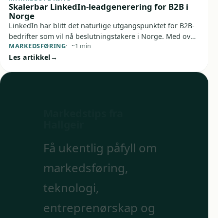
Skalerbar LinkedIn-leadgenerering for B2B i
Norge
LinkedIn har blitt det naturlige utgangspunktet for B2B-
bedrifter som vil nå beslutningstakere i Norge. Med over
MARKEDSFØRING
~1 min
én million norske profiler og en brukerbase fylt med
Les artikkel
ledere og fagfolk, gir plattformen unike muligheter for å
bygge relasjoner og skape salgsmuligheter. Hallgeir
Gustavsen hjelper norske B2B-bedrifter med å bygge
skalerbare LinkedIn-strategier som faktisk leverer
målbare resultater.
Markedstips fra
Hallgeir
Få ukentlig påfyll om
markedsføring,
teknologi,
entreprenørskap og