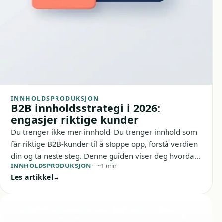
INNHOLDSPRODUKSJON
B2B innholdsstrategi i 2026:
engasjer riktige kunder
Du trenger ikke mer innhold. Du trenger innhold som
får riktige B2B-kunder til å stoppe opp, forstå verdien
din og ta neste steg. Denne guiden viser deg hvordan
INNHOLDSPRODUKSJON
~1 min
du bygger en praktisk B2B innholdsstrategi i 2026
Les artikkel
som støtter SEO, lead generering og salgsarbeid –
uten å bli et evighetsprosjekt.