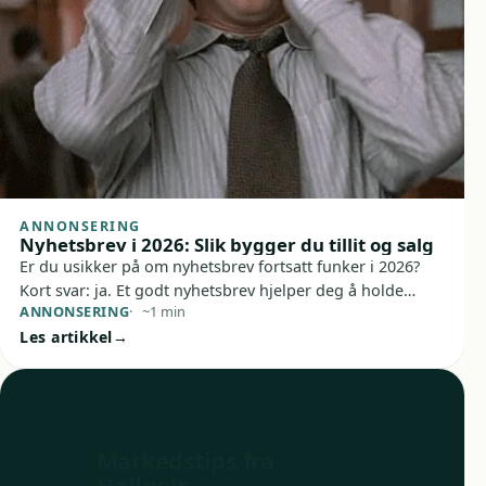
ANNONSERING
Nyhetsbrev i 2026: Slik bygger du tillit og salg
Er du usikker på om nyhetsbrev fortsatt funker i 2026?
Kort svar: ja. Et godt nyhetsbrev hjelper deg å holde
ANNONSERING
~1 min
kontakt med kunder og leads, bygge tillit over tid og
Les artikkel
skape salg uten å være den e-posttypen folk banner over
ved lunsjbordet.
Markedstips fra
Hallgeir