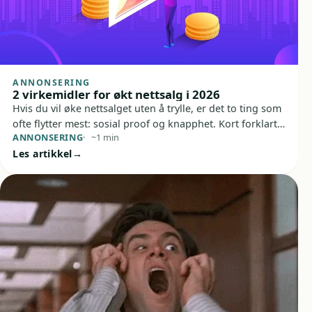
ANNONSERING
2 virkemidler for økt nettsalg i 2026
Hvis du vil øke nettsalget uten å trylle, er det to ting som
ofte flytter mest: sosial proof og knapphet. Kort forklart
ANNONSERING
~1 min
handler det om å gjøre kjøpet tryggere for folk som
Les artikkel
vurderer deg, og tydeligere for folk som utsetter
avgjørelsen.