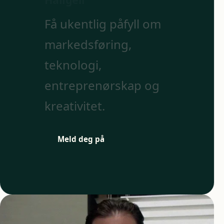
Få ukentlig påfyll om
markedsføring,
teknologi,
entreprenørskap og
kreativitet.
Meld deg på