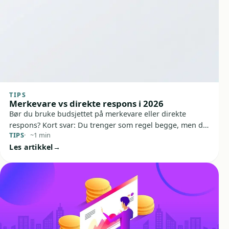
TIPS
Merkevare vs direkte respons i 2026
Bør du bruke budsjettet på merkevare eller direkte
respons? Kort svar: Du trenger som regel begge, men de
TIPS
~1 min
må ha ulike jobber. Denne guiden viser forskjellen, hva
Les artikkel
du faktisk kan måle, og hvordan du bygger et opplegg
som gir både kjennskap og leads i 2026.