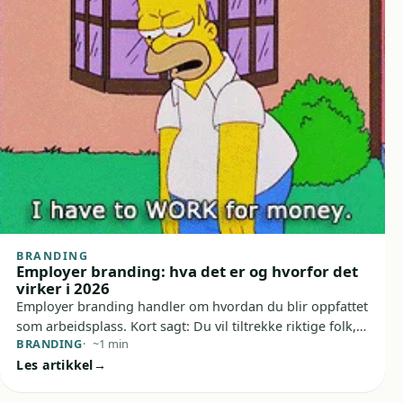
BRANDING
Employer branding: hva det er og hvorfor det
virker i 2026
Employer branding handler om hvordan du blir oppfattet
som arbeidsplass. Kort sagt: Du vil tiltrekke riktige folk,
BRANDING
~1 min
holde på dem du har, og gjøre det enklere å få teamet til
Les artikkel
å levere bedre.