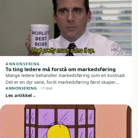
ANNONSERING
To ting ledere må forstå om markedsføring
Mange ledere behandler markedsføring som en kostnad.
Det er en dyr vane, fordi markedsføring først skaper
ANNONSERING
~1 min
verdi når den styres som et vekstverktøy med tydelig
Les artikkel
fokus og nok tålmodighet til å virke. Kort sagt: velg én
retning, gi den nok drivstoff, og forvent ikke magi etter
to uker.