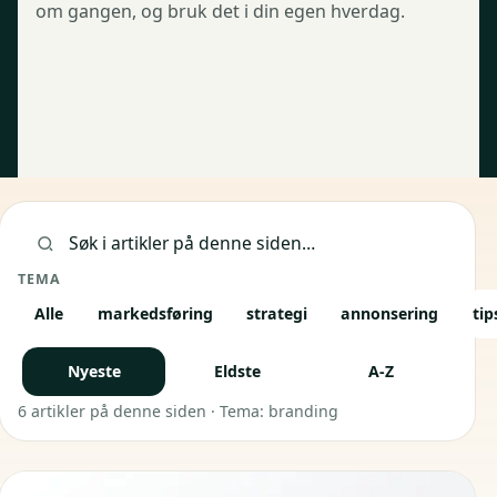
om gangen, og bruk det i din egen hverdag.
Siste bloggposter
Søk i artikler
TEMA
Alle
markedsføring
strategi
annonsering
tip
Nyeste
Eldste
A-Z
6 artikler på denne siden · Tema: branding