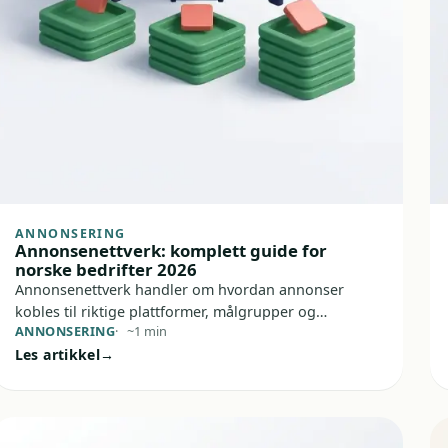
ANNONSERING
Annonsenettverk: komplett guide for
norske bedrifter 2026
Annonsenettverk handler om hvordan annonser
kobles til riktige plattformer, målgrupper og
ANNONSERING
~1 min
budskap. For deg betyr det enklere å nå folk som
Les artikkel
faktisk kan bli kunder, uten å skyte i blinde.