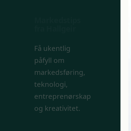
Markedstips
fra Hallgeir
Få ukentlig
påfyll om
markedsføring,
teknologi,
entreprenørskap
og kreativitet.