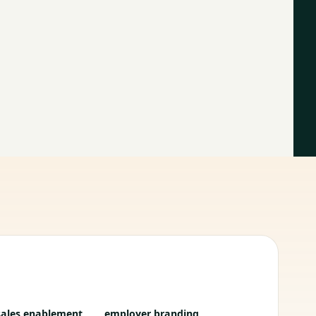
sales enablement
employer branding