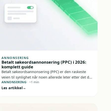
ANNONSERING
Betalt søkeordsannonsering (PPC) i 2026:
komplett guide
Betalt søkeordsannonsering (PPC) er den raskeste
veien til synlighet når noen allerede leter etter det du
ANNONSERING
~1 min
selger. Du betaler når noen klikker, og med riktig
Les artikkel
oppsett kan du få relevante besøk, leads og salg uten
å kaste penger i en digital bøtte med hull.