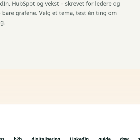
edIn, HubSpot og vekst – skrevet for ledere og
ke bare grafene. Velg et tema, test én ting om
g.
ster
ips
b2b
digitalisering
LinkedIn
guide
dsw