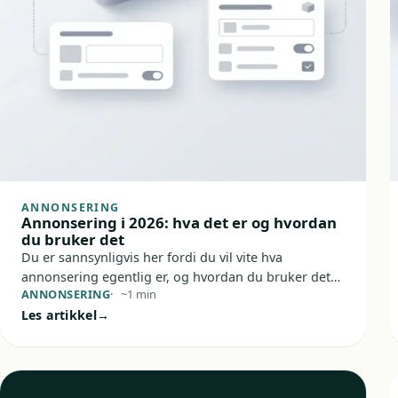
ANNONSERING
Annonsering i 2026: hva det er og hvordan
du bruker det
Du er sannsynligvis her fordi du vil vite hva
annonsering egentlig er, og hvordan du bruker det
ANNONSERING
~1 min
uten å blåse budsjettet på støy. Kort sagt:
Les artikkel
annonsering er betalt synlighet som skal få riktige
folk til å se, forstå og handle.