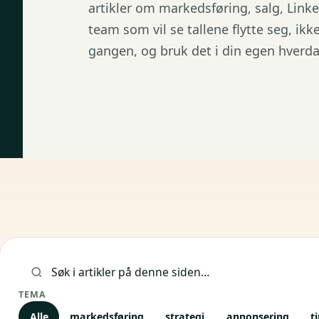
artikler om markedsføring, salg, Link
team som vil se tallene flytte seg, ik
gangen, og bruk det i din egen hverda
Siste bloggpo
Søk i artikler
TEMA
Alle
markedsføring
strategi
annonsering
t