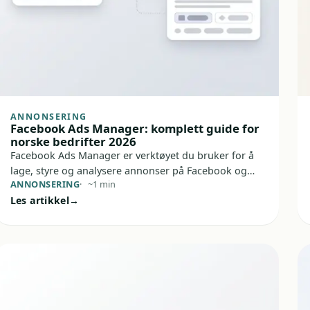
ANNONSERING
Facebook Ads Manager: komplett guide for
norske bedrifter 2026
Facebook Ads Manager er verktøyet du bruker for å
lage, styre og analysere annonser på Facebook og
ANNONSERING
~1 min
Instagram. For norske bedrifter er dette ofte
Les artikkel
kontrollrommet for betalte kampanjer: du vil nå
riktige folk, bruke budsjettet smart og faktisk se hva
som virker.