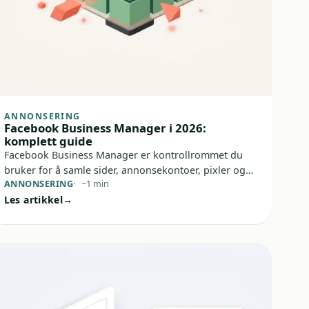
ANNONSERING
Facebook Business Manager i 2026:
komplett guide
Facebook Business Manager er kontrollrommet du
bruker for å samle sider, annonsekontoer, pixler og
ANNONSERING
~1 min
tilgangsstyring på ett sted. For norske bedrifter betyr
Les artikkel
det mindre rot, bedre sikkerhet og mer kontroll når
flere personer jobber med annonsering.