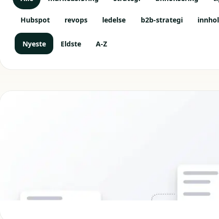
Hubspot
revops
ledelse
b2b-strategi
innho
Nyeste
Eldste
A-Z